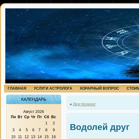
ГЛАВНАЯ
УСЛУГИ АСТРОЛОГА
ХОРАРНЫЙ ВОПРОС
СТОИМ
КАЛЕНДАРЬ
«
Друг Козерог
Август 2026
Пн
Вт
Ср
Чт
Пт
Сб
Вс
1
2
Водолей друг
3
4
5
6
7
8
9
10
11
12
13
14
15
16