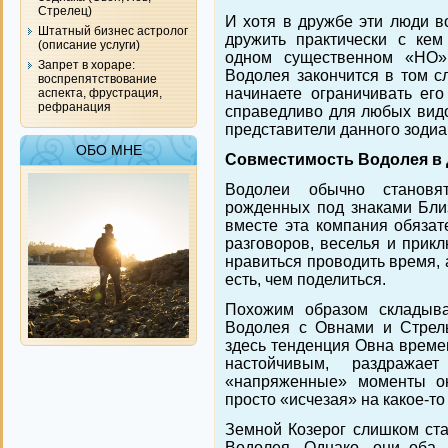
Стрелец)
И хотя в дружбе эти люди в
Штатный бизнес астролог
дружить практически с кем
(описание услуги)
одном существенном «НО»
Запрет в хораре:
Водолея закончится в том сл
воспрепятствование
начинаете ограничивать его
аспекта, фрустрация,
рефранация
справедливо для любых видо
представители данного зодиа
ОБО МНЕ
Совместимость Водолея в
Водолеи обычно становя
рожденных под знаками Близ
вместе эта компания обязат
разговоров, веселья и прик
нравиться проводить время, 
есть, чем поделиться.
Похожим образом складыва
Водолея с Овнами и Стрель
здесь тенденция Овна време
настойчивым, раздража
«напряженные» моменты о
просто «исчезая» на какое-то
Земной Козерог слишком ста
Водолея. Однако, они оба 