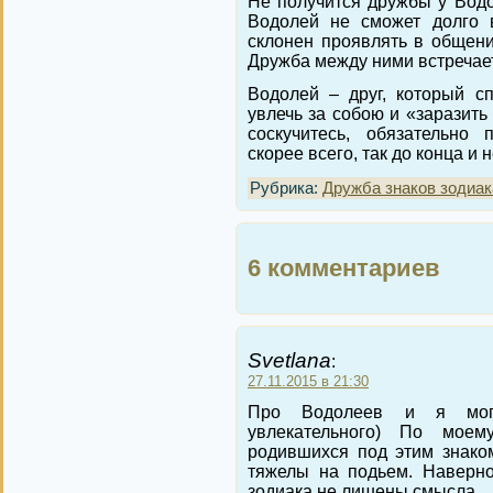
Не получится дружбы у Вод
Водолей не сможет долго в
склонен проявлять в общен
Дружба между ними встречает
Водолей – друг, который сп
увлечь за собою и «заразить
соскучитесь, обязательно
скорее всего, так до конца и 
Рубрика:
Дружба знаков зодиак
6 комментариев
Svetlana
:
27.11.2015 в 21:30
Про Водолеев и я могу
увлекательного) По мое
родившихся под этим знако
тяжелы на подьем. Наверно
зодиака не лишены смысла.