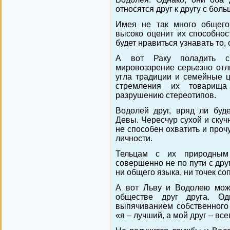
относятся друг к другу с бол
Имея не так много общег
высоко оценит их способнос
будет нравиться узнавать то, 
А вот Раку поладить с
мировоззрение серьезно отли
угла традиции и семейные ц
стремления их товарищ
разрушению стереотипов.
Водолей друг, вряд ли буде
Девы. Чересчур сухой и скуч
не способен охватить и проч
личности.
Тельцам с их природным
совершенно не по пути с дру
ни общего языка, ни точек со
А вот Льву и Водолею мож
обществе друг друга. Од
выпячиванием собственного
«я – лучший, а мой друг – вс