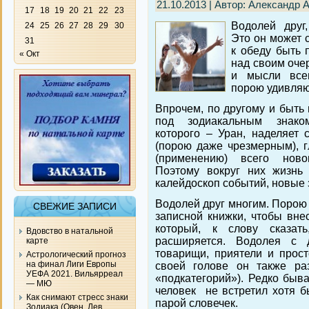
21.10.2013 | Автор: Александр 
17
18
19
20
21
22
23
Водолей друг
24
25
26
27
28
29
30
Это он может с
31
к обеду быть 
« Окт
над своим оче
и мысли всег
порою удивляю
Впрочем, по другому и быть
под зодиакальным знаком
которого – Уран, наделяет
(порою даже чрезмерным), г
(применению) всего новог
Поэтому вокруг них жизнь 
калейдоскоп событий, новые 
Водолей друг многим. Порою 
СВЕЖИЕ ЗАПИСИ
записной книжки, чтобы внес
который, к слову сказа
Вдовство в натальной
расширяется. Водолея с 
карте
товарищи, приятели и прос
Астрологический прогноз
на финал Лиги Европы
своей голове он также ра
УЕФА 2021. Вильярреал
«подкатегорий»). Редко быва
— МЮ
человек не встретил хотя б
Как снимают стресс знаки
парой словечек.
Зодиака (Овен, Лев,