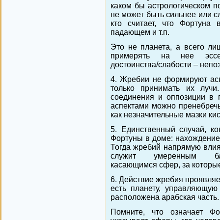
каком бы астрологическом п
не может быть сильнее или с
кто считает, что Фортуна
падающем и т.п.
Это не планета, а всего ли
примерять на нее эссе
достоинства/слабости – непо
4. Жребии не формируют асп
только принимать их лучи
соединения и оппозиции в 
аспектами можно пренебречь
как незначительные мазки кис
5. Единственный случай, ко
Фортуны в доме: нахождение 
Тогда жребий напрямую влия
служит умеренным благ
касающимся сфер, за которые
6. Действие жребия проявляет
есть планету, управляющую
расположена арабская часть.
Помните, что означает Ф