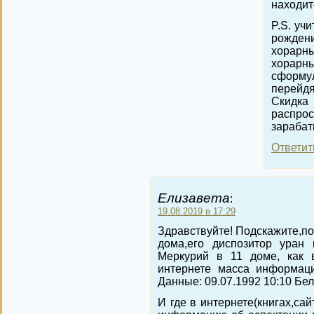
находит
P.S. учи
рожден
хорарн
хорарн
сформу
перейд
Скидка 
распрос
зарабат
Ответит
Елизавета
:
19.08.2019 в 17:29
Здравствуйте! Подскажите,по
дома,его диспозитор уран 
Меркурий в 11 доме, как 
интернете масса информаци
Данные: 09.07.1992 10:10 Бе
И где в интернете(книгах,са