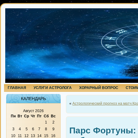
ГЛАВНАЯ
УСЛУГИ АСТРОЛОГА
ХОРАРНЫЙ ВОПРОС
СТОИМ
КАЛЕНДАРЬ
«
Астрологический прогноз на матч К
Август 2026
Пн
Вт
Ср
Чт
Пт
Сб
Вс
1
2
Парс Фортуны: 
3
4
5
6
7
8
9
10
11
12
13
14
15
16