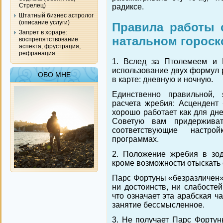
Стрелец)
радиксе.
Штатный бизнес астролог
(описание услуги)
Правила работы 
Запрет в хораре:
натальном гороск
воспрепятствование
аспекта, фрустрация,
рефранация
1. Вслед за Птолемеем и 
использование двух формул 
ОБО МНЕ
в карте: дневную и ночную.
Единственно правильной, 
расчета жребия: Асцендент
хорошо работает как для дне
Советую вам придерживат
соответствующие настро
программах.
2. Положение жребия в зод
кроме возможности отыскать 
Парс Фортуны «безразличен» 
ни достоинств, ни слабостей
что означает эта арабская ч
занятие бессмысленное.
3. Не получает Парс Фортун