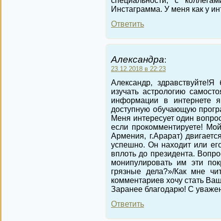
специальности, с коллега
Инстаграмма. У меня как у инт
Ответить
Александра
:
23.12.2018 в 22:23
Александр, здравствуйте!Я 
изучать астрологию самосто
информации в интернете 
доступную обучающую програ
Меня интересует один вопрос
если прокомментируете! Мой 
Армения, г.Арарат) двигаетс
успешно. Он находит или ег
вплоть до президента. Вопро
монипулировать им эти пок
грязные дела?»/Как мне чи
комментариев хочу стать Ваш
Заранее благодарю! С уваже
Ответить