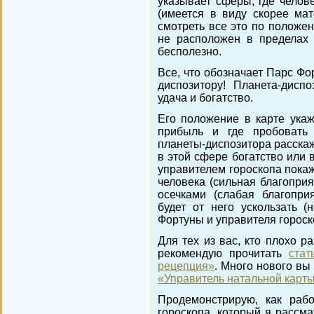
указывает сферы, где челове
(имеется в виду скорее мат
смотреть все это по положен
не расположен в пределах 
бесполезно.
Все, что обозначает Парс Фо
диспозитору! Планета-дисп
удача и богатство.
Его положение в карте укаже
прибыль и где пробовать 
планеты-диспозитора расскаж
в этой сфере богатство или 
управителем гороскопа покаж
человека (сильная благоприя
осечками (слабая благопри
будет от него ускользать (
Фортуны и управителя гороск
Для тех из вас, кто плохо р
рекомендую прочитать
ста
рецепция»
. Много нового вы
«Управитель натальной карт
Продемонстрирую, как раб
гороскопа, который я рассма