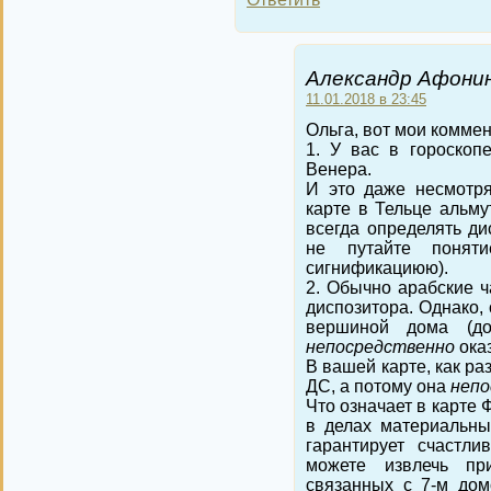
Александр Афонин
11.01.2018 в 23:45
Ольга, вот мои коммен
1. У вас в гороскоп
Венера.
И это даже несмотря
карте в Тельце альм
всегда определять ди
не путайте понят
сигнификациюю).
2. Обычно арабские ч
диспозитора. Однако,
вершиной дома (до
непосредственно
ока
В вашей карте, как ра
ДС, а потому она
неп
Что означает в карте 
в делах материальны
гарантирует счастли
можете извлечь пр
связанных с 7-м дом