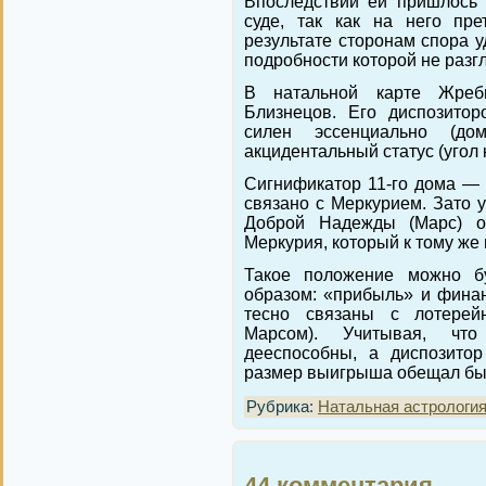
Впоследствии ей пришлось 
суде, так как на него пр
результате сторонам спора у
подробности которой не разг
В натальной карте Жреб
Близнецов. Его диспозитор
силен эссенциально (до
акцидентальный статус (угол 
Сигнификатор 11-го дома —
связано с Меркурием. Зато 
Доброй Надежды (Марс) о
Меркурия, который к тому же
Такое положение можно бу
образом: «прибыль» и фина
тесно связаны с лотере
Марсом). Учитывая, чт
дееспособны, а диспозит
размер выигрыша обещал бы
Рубрика:
Натальная астрологи
44 комментария