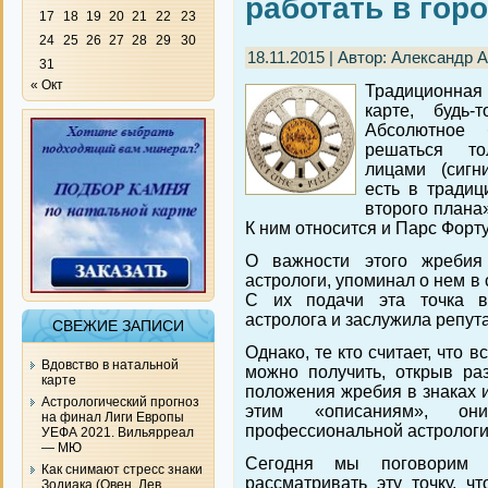
работать в гор
17
18
19
20
21
22
23
24
25
26
27
28
29
30
18.11.2015 | Автор: Александр 
31
« Окт
Традиционная 
карте, будь-
Абсолютное 
решаться то
лицами (сигн
есть в традиц
второго плана»
К ним относится и Парс Форт
О важности этого жребия
астрологи, упоминал о нем в
С их подачи эта точка в
астролога и заслужила репу
СВЕЖИЕ ЗАПИСИ
Однако, те кто считает, что
Вдовство в натальной
можно получить, открыв ра
карте
положения жребия в знаках и
Астрологический прогноз
этим «описаниям», 
на финал Лиги Европы
профессиональной астрологи
УЕФА 2021. Вильярреал
— МЮ
Сегодня мы поговорим 
Как снимают стресс знаки
рассматривать эту точку, ч
Зодиака (Овен, Лев,