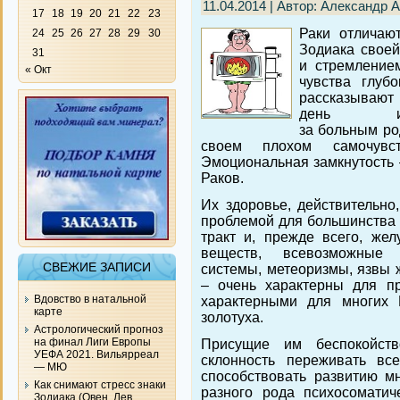
11.04.2014 | Автор: Александр 
17
18
19
20
21
22
23
Раки отличаю
24
25
26
27
28
29
30
Зодиака своей
31
и стремление
« Окт
чувства глуб
рассказывают
день и
за больным ро
своем плохом самочувс
Эмоциональная замкнутость 
Раков.
Их здоровье, действительно,
проблемой для большинства 
тракт и, прежде всего, же
веществ, всевозможные 
СВЕЖИЕ ЗАПИСИ
системы, метеоризмы, язвы 
– очень характерны для пр
Вдовство в натальной
характерными для многих 
карте
золотуха.
Астрологический прогноз
на финал Лиги Европы
Присущие им беспокойств
УЕФА 2021. Вильярреал
склонность переживать вс
— МЮ
способствовать развитию мн
Как снимают стресс знаки
разного рода психосоматич
Зодиака (Овен, Лев,