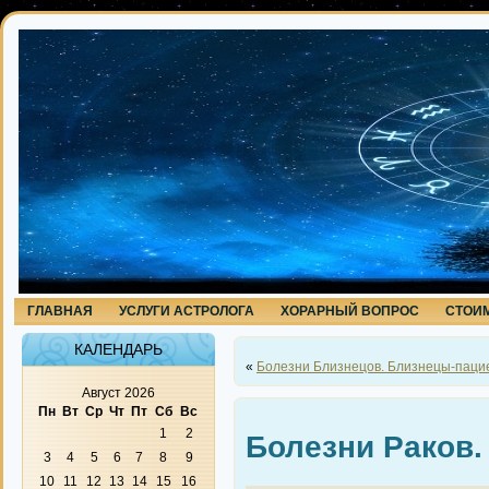
ГЛАВНАЯ
УСЛУГИ АСТРОЛОГА
ХОРАРНЫЙ ВОПРОС
СТОИМ
КАЛЕНДАРЬ
«
Болезни Близнецов. Близнецы-паци
Август 2026
Пн
Вт
Ср
Чт
Пт
Сб
Вс
1
2
Болезни Раков.
3
4
5
6
7
8
9
10
11
12
13
14
15
16