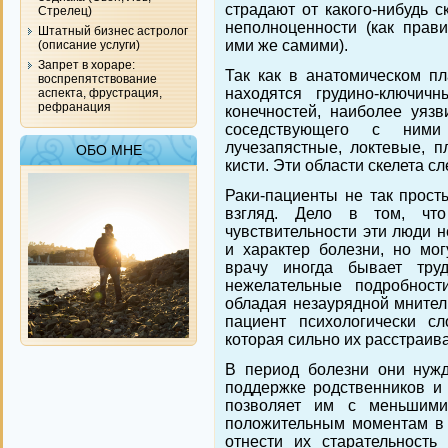
страдают от какого-нибудь с
Стрелец)
неполноценности (как прави
Штатный бизнес астролог
ими же самими).
(описание услуги)
Запрет в хораре:
Так как в анатомическом пл
воспрепятствование
находятся грудино-ключич
аспекта, фрустрация,
рефранация
конечностей, наиболее уязв
соседствующего с ни
лучезапястные, локтевые, п
ОБО МНЕ
кисти. Эти области скелета с
Раки-пациенты не так просты
взгляд. Дело в том, чт
чувствительности эти люди н
и характер болезни, но мог
врачу иногда бывает тру
нежелательные подробност
обладая незаурядной мнител
пациент психологически с
которая сильно их расстраива
В период болезни они нуж
поддержке родственников и 
позволяет им с меньшими
положительным моментам в 
отнести их старательность