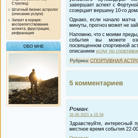
Стрелец)
завершает аспект с Фортуной
Штатный бизнес астролог
созерцает вершину 10-го дом
(описание услуги)
Однако, если начало матча
Запрет в хораре:
воспрепятствование
минуты, прогноз может не зай
аспекта, фрустрация,
рефранация
Напомню, что с моими преды
события вы можете озн
посвященном спортивной астр
ОБО МНЕ
описанием
услуг по спортив
Рубрика:
СПОРТИВНАЯ АСТР
5 комментариев
Роман
:
26.05.2021 в 15:34
Здравствуйте, интересный п
местное время события 22-00,