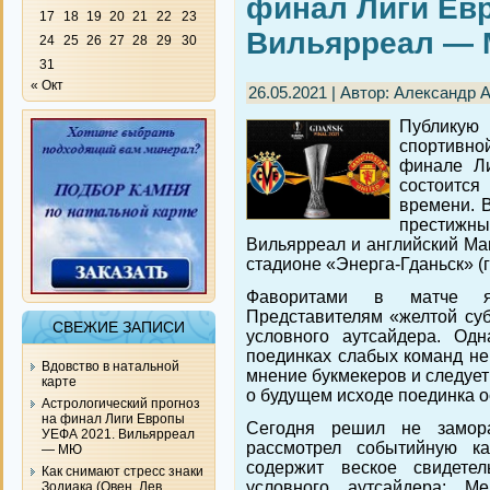
финал Лиги Ев
17
18
19
20
21
22
23
Вильярреал —
24
25
26
27
28
29
30
31
« Окт
26.05.2021 | Автор: Александр 
Публикую 
спортивн
финале Л
состоится
времени. В
престижн
Вильярреал и английский Ма
стадионе «Энерга-Гданьск» (г
Фаворитами в матче яв
Представителям «желтой су
СВЕЖИЕ ЗАПИСИ
условного аутсайдера. Одн
поединках слабых команд не 
Вдовство в натальной
мнение букмекеров и следует
карте
о будущем исходе поединка о
Астрологический прогноз
на финал Лиги Европы
Сегодня решил не замор
УЕФА 2021. Вильярреал
рассмотрел событийную ка
— МЮ
содержит веское свидете
Как снимают стресс знаки
условного аутсайдера: Ме
Зодиака (Овен, Лев,