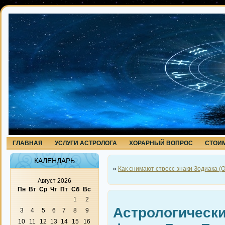
ГЛАВНАЯ
УСЛУГИ АСТРОЛОГА
ХОРАРНЫЙ ВОПРОС
СТОИМ
КАЛЕНДАРЬ
«
Как снимают стресс знаки Зодиака (О
Август 2026
Пн
Вт
Ср
Чт
Пт
Сб
Вс
1
2
Астрологически
3
4
5
6
7
8
9
10
11
12
13
14
15
16